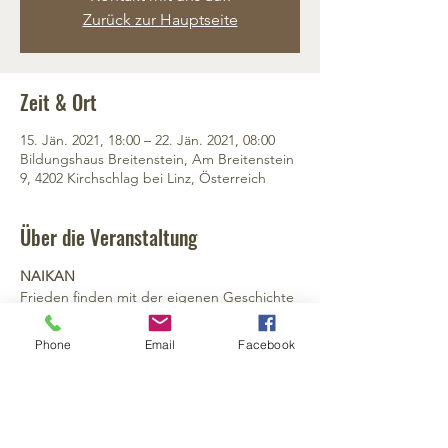
Zurück zur Hauptseite
Zeit & Ort
15. Jän. 2021, 18:00 – 22. Jän. 2021, 08:00
Bildungshaus Breitenstein, Am Breitenstein
9, 4202 Kirchschlag bei Linz, Österreich
Über die Veranstaltung
NAIKAN
Frieden finden mit der eigenen Geschichte
nai - Innen,   kan - Schau
Was ist NAIKAN?
Phone
Email
Facebook
NAIKAN ist ein Weg zur Lebensvertiefung 
durch die Versöhnung mit der 
Vergangenheit.
Es ist ein sanfter Weg der Selbsterkenntnis, 
der meditative und psychologische Aspekte 