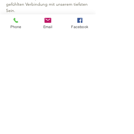
gefühlten Verbindung mit unserem tiefsten 
Sein.
All diese Erfahrungen reichen tief in unser 
körperliches, emotionales, neuronales, 
Phone
Email
Facebook
kognitives und spirituelles Welt- und 
Beziehungserleben. Sie bestimmen unsere 
Erfahrung von Körperlichkeit, in der Welt 
sein und Sinnstiftung. Wo aber lernen wir 
Zartheit, ...
Zielgruppe:
Alle, die sich bereits auf den Weg gemacht 
haben, sich selber besser zu verstehen und 
mutig genug sind,
sich in den Spiegel zu schauen.
>> Weiterlesen
Bildungshaus Breitenstein
A-4202 Kirchschlag bei Linz
Impressum, AGB, Datenschutz