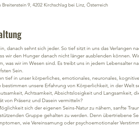
Breitenstein 9, 4202 Kirchschlag bei Linz, Österreich
altung
, danach sehnt sich jeder. So tief sitzt in uns das Verlangen nac
s wir den Hunger danach nicht länger ausblenden können. Wir
m, was wir im Wesen sind. Es treibt uns in jedem Lebensalter na
fsten Sein.
n tief in unser körperliches, emotionales, neuronales, kognitive
 bestimmen unsere Erfahrung von Körperlichkeit, in der Welt se
ehutsamkeit, Achtsamkeit, Absichtslosigkeit und Langsamkeit, di
tät von Präsenz und Dasein vermitteln?
öglichkeit sich der eigenen Seins-Natur zu nähern, sanfte Tra
rstützenden Gruppe gehalten zu werden. Denn übertriebene Sel
ymptomen, wie Vereinsamung oder psychoemotionaler Versti