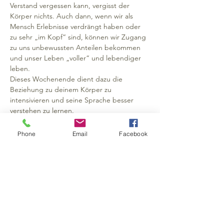
Verstand vergessen kann, vergisst der 
Körper nichts. Auch dann, wenn wir als 
Mensch Erlebnisse verdrängt haben oder 
zu sehr „im Kopf“ sind, können wir Zugang 
zu uns unbewussten Anteilen bekommen 
und unser Leben „voller“ und lebendiger 
leben.
Dieses Wochenende dient dazu die 
Beziehung zu deinem Körper zu 
intensivieren und seine Sprache besser 
verstehen zu lernen.
Ziel ist tiefes Eintauchen in Selbsterfahrung 
und das Kennenlernen verschiedener 
Phone
Email
Facebook
Methoden, um auch danach selbst 
weiterarbeiten zu können. Wir arbeiten 
intensiv mit einer bunten Mischung aus 
unterschiedlichen Körpertherapien, 
Atemübungen, aktiven 
Körpermeditationen, bioenergetischen 
Übungen, Selbstwahrnehmungstechniken 
– mit viel Spaß und Platz für Aha-Erlebnisse.