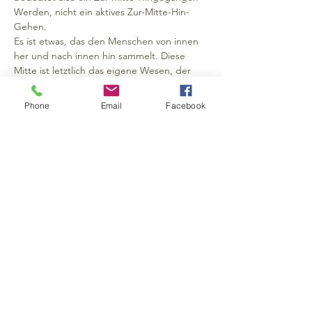
Werden, nicht ein aktives Zur-Mitte-Hin-
Gehen. 
Es ist etwas, das den Menschen von innen 
her und nach innen hin sammelt. Diese 
Mitte ist letztlich das eigene Wesen, der 
transzendente Kern des Meditierenden 
selbst. Die Verwandlung, um die es in der 
Phone
Email
Facebook
Meditation geht, vollzieht sich als Prozess. 
So tritt allmählich das Wesen selbst ins 
Innesein und der Mensch fühlt sich wie neu 
geboren.
Diese Seminare ermöglichen eine vertiefte 
Erfahrung in der Praxis der Meditation. 
Sitzmeditation, inhaltliche Impulse und 
Bewegung in der Natur bilden hier ein 
heilsames Ganzes, dessen zentraler 
Bestandteil die Übung der Achtsamkeit ist.
Folder:
>> Weiterlesen