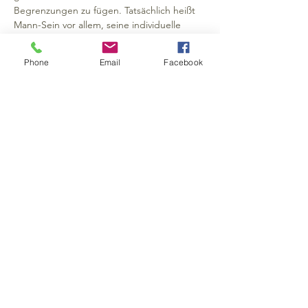
Begrenzungen zu fügen. Tatsächlich heißt 
Mann-Sein vor allem, seine individuelle 
Vielfalt auf allen Persönlichkeitsebenen zu 
entdecken. Genau darum geht es beim 
Phone
Email
Facebook
Männerfestival.

Und noch um viel mehr. Freu dich auf ein 
Fest von Männern für Männer, wo das 
gemeinsame Erleben und das Feiern des 
Mann-Seins in einer Atmosphäre der 
Verbundenheit im Vordergrund steht. 
Genieße ein Festival, wo du dich in 
brüderlicher Gemeinschaft auf eine Reise 
zu dir selbst machst.
>> Weiterlesen
Bildungshaus Breitenstein
A-4202 Kirchschlag bei Linz
Impressum, AGB, Datenschutz