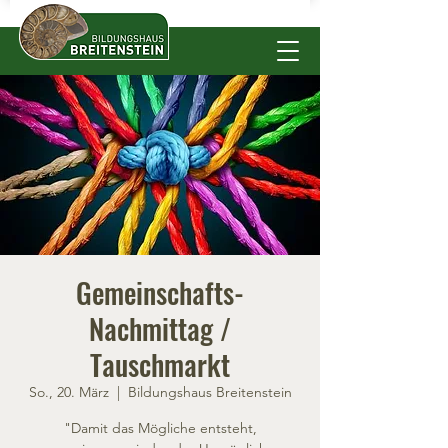
Gemeinschafts-
Nachmittag /
Tauschmarkt
So., 20. März
  |  
Bildungshaus Breitenstein
"Damit das Mögliche entsteht,