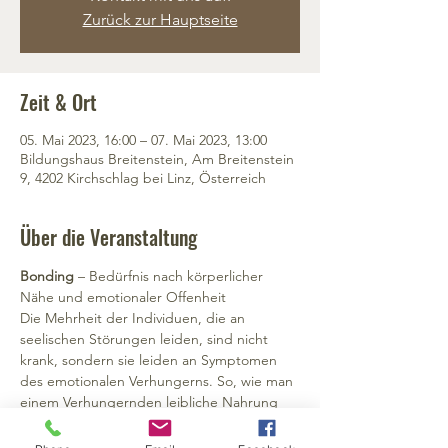
Zurück zur Hauptseite
Zeit & Ort
05. Mai 2023, 16:00 – 07. Mai 2023, 13:00
Bildungshaus Breitenstein, Am Breitenstein
9, 4202 Kirchschlag bei Linz, Österreich
Über die Veranstaltung
Bonding 
– Bedürfnis nach körperlicher 
Nähe und emotionaler Offenheit
Die Mehrheit der Individuen, die an 
seelischen Störungen leiden, sind nicht 
krank, sondern sie leiden an Symptomen
des emotionalen Verhungerns. So, wie man 
einem Verhungernden leibliche Nahrung 
gibt, so gibt man einem emotional 
Verhungernden seelische Nahrung damit 